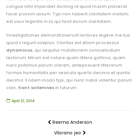
congue nihil imperdiet doming id quod mazim placerat
facer possim assum. Typi non habent claritatem insitam;
est usus legentis in iis qui facit eorum claritatem.
Investigationes demonstraverunt lectores legere me lius
quod ii legunt saepius. Claritas est etiam processus
dynamicus
, qui sequitur mutationem consuetudium
lectorum. Mirum est notare quam littera gothica, quam
nunc putamus parum claram, anteposuerit litterarum
formas humanitatis per seacula quarta decima et quinta
decima. Eodem modo typi, qui nunc nobis videntur parum
clari,
fiant sollemnes
in futurum.
April 21, 2014
Reema Anderson
Vilorano jeo