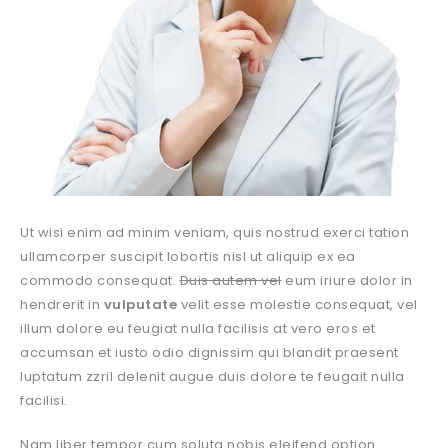
Ut wisi enim ad minim veniam, quis nostrud exerci tation
ullamcorper suscipit lobortis nisl ut aliquip ex ea
commodo consequat.
Duis autem vel
eum iriure dolor in
hendrerit in
vulputate
velit esse molestie consequat, vel
illum dolore eu feugiat nulla facilisis at vero eros et
accumsan et iusto odio dignissim qui blandit praesent
luptatum zzril delenit augue duis dolore te feugait nulla
facilisi.
Nam liber tempor cum soluta nobis eleifend option